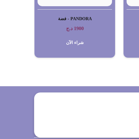
PANDORA - فضة
1900
د.ج
شراء الآن